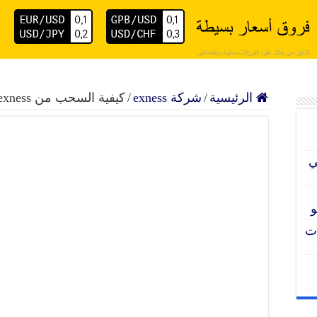
داول موثوق حسابات إسلامية تراخيص عالمية سحب فوري للأ
الرئيسية
/
شركة exness
/
كيفية السحب من exness إلى بنك Perfect Money
ي
و
ملات