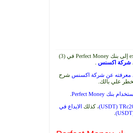
شرح بالصور و الفيديو كيفية السحب من exness إلى بنك Perfect Money في (3)
شركة اكسنس
.
د معرفته عن شركة اكسنس
شرح
خطر علي بالك.
.
، كذلك
الايداع في
.