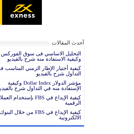
إنضم إلى افضل شركة ت
15 عام من النجاح تداول مع exness وسيط مرخص وموثوق
أحدث المقالات
التحليل الاساسي فى سوق الفوركس
وكيفية الاستفادة منه شرح بالفيديو
كيفية أختيار الإطار الزمني المناسب ف
التداول شرح بالفيديو
مؤشر الدولار Dollar Index وكيفية
الإستفادة منه في التداول شرح بالفيدي
كيفية الإيداع في FBS بإستخدام الع
الرقمية
كيفية الإيداع في FBS من خلال البنوك
الالكترونية