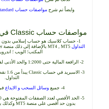
وايضاً تم شرح
مواصفات حساب Standard في شركة XS الأسترالية
مواصفات حساب Classic في شركة XS الأسترالية
1- حساب كلاسيك هو حساب إسلامي بدون فوائد تبييت متوفر على
التداول
المكتب؛ الويب ؛ اندرويد
2- الرافعة المالية حتى 1:2000 والحد الأدنى لفتح الحساب هو واحد دولار فقط.
3- الاسب
التداول.
4- جميع
وسائل السحب و الايداع
في 
بدون حد أقصى على منصة MT5 وكذلك بالنسبة لعدد الأوامر المعلقة.