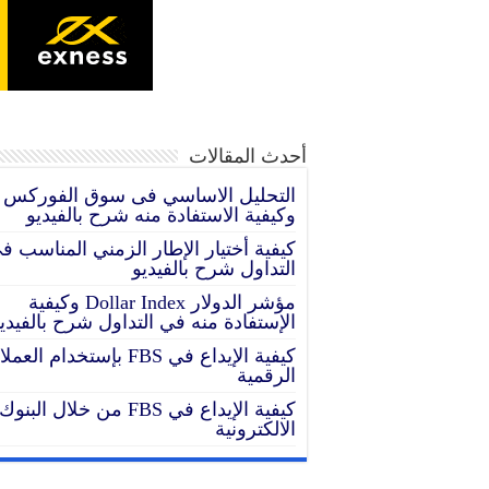
إنضم إلى افضل شركة ت
15 عام من النجاح تداول مع exness وسيط مرخص وموثوق
أحدث المقالات
التحليل الاساسي فى سوق الفوركس
وكيفية الاستفادة منه شرح بالفيديو
كيفية أختيار الإطار الزمني المناسب ف
التداول شرح بالفيديو
مؤشر الدولار Dollar Index وكيفية
الإستفادة منه في التداول شرح بالفيدي
كيفية الإيداع في FBS بإستخدام الع
الرقمية
كيفية الإيداع في FBS من خلال البنوك
الالكترونية