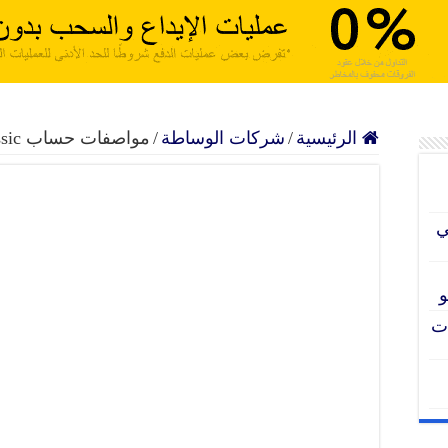
داول موثوق حسابات إسلامية تراخيص عالمية سحب فوري للأ
الرئيسية
/
شركات الوساطة
/
مواصفات حساب Classic في شركة XS الأسترالية
ي
و
ملات