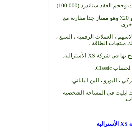
7- مستوى الوقف الاضطراري (Stop Out) هو 20٪ وهو ممتاز جدا مقارنة مع
خرى.
اسهم ، العملات الرقمية ، السلع ،
ك منتجات الطاقة .
12- الحد الأقصى لعدد الحسابات من نوع Elite ايليت في المساحة الشخصية
ية