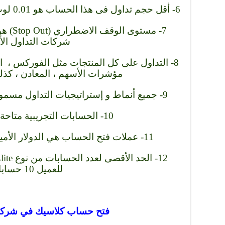
6- أقل حجم تداول فى هذا الحساب هو 0.01 لوت وحجم العقد ستاندرد (100,000).
شركات التداول الأ
8- التداول على كل المنتجات مثل الفوركس ، ال
مؤشرات الأسهم ، المعادن ، كذل
9- جميع أنماط و إستراتيجيات التداول مسموح بها في شركة XS الأسترالية.
10- الحسابات التجريبية متاحة لحساب Classic.
11- عملات فتح الحساب هي الدولار الأميركي ، اليورو ، الين الياباني.
للعميل 10 حسابات.
فتح حساب كلاسيك في شركة XS الأسترال