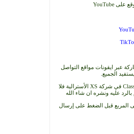
لى YouTube
YouTu
TikT
اركة عبر ايقونات مواقع التواصل
يستفيد الجميع.
كذلك إن كان هناك اى استفسار عن حساب Classic في شركة XS الأسترالية فلا
بالرد عليه ونشره ان شاء الله
لى المربع قبل الضغط على إرسال