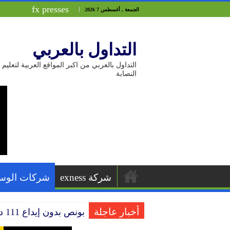
fx presses
الجمعة , أغسطس 7 2026
التداول بالعربي
التداول بالعربي من اكبر المواقع العربية لتع
النصابة
شركة exness
شركات الوس
أخبار عاجلة
بونص بدون إيداع 111 دولار من شركة HEADWAY