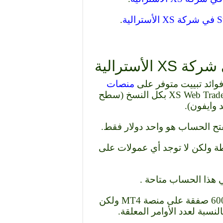
.
منصات
MT4 , MT5 بالإضافة إلى ذلك منصة XS Web Trader بكل النسخ (سطح
 وايفون).
ريد في حساب Classic يبدأ من 1.6 نقطة ولكن لا توجد أي عمولات على
هذا الحساب متاحة .
5- الحد الأقصى لعدد الصفقات المفتوحة هي 600 صفقة على منصة MT4 ولكن