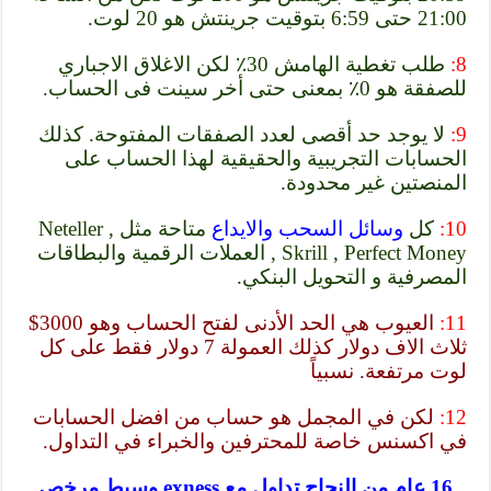
21:00 حتى 6:59 بتوقيت جرينتش هو 20 لوت.
8:
طلب تغطية الهامش 30٪ لكن الاغلاق الاجباري
للصفقة هو 0٪ بمعنى حتى أخر سينت فى الحساب.
9:
لا يوجد حد أقصى لعدد الصفقات المفتوحة. كذلك
الحسابات التجريبية والحقيقية لهذا الحساب على
المنصتين غير محدودة.
10:
كل
وسائل السحب والايداع
متاحة مثل Neteller ,
Skrill , Perfect Money , العملات الرقمية والبطاقات
المصرفية و التحويل البنكي.
11:
العيوب هي الحد الأدنى لفتح الحساب وهو 3000$
ثلاث الاف دولار كذلك العمولة 7 دولار فقط على كل
لوت مرتفعة. نسبياً
12:
لكن في المجمل هو حساب من افضل الحسابات
في اكسنس خاصة للمحترفين والخبراء في التداول.
16 عام من النجاح تداول مع exness وسيط مرخص