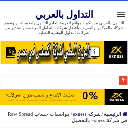
التداول بالعربي
التداول بالعربي من اكبر المواقع العربية لتعليم التداول وتقديم اخبار وتقييم
شركات الفوكس والتعريف بأفضل شركات التداول المرخصة والتحذير من
شركات التداول الوهمية النصابة
بونص بدون إيداع 111 دولار من شركة HEADWAY
إنضم إلى افضل شركة تداول موثوق حسابات إسلامية تراخي
15 عام من النجاح تداول مع exness وسيط مرخص وموثوق
الرئيسية
/
شركة exness
/
مواصفات حساب Raw Spread
في شركة exness بالتفصيل