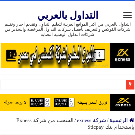
التداول بالعربي
التداول بالعربي من اكبر المواقع العربية لتعليم التداول وتقديم اخبار وتقييم
شركات الفوكس والتعريف بأفضل شركات التداول المرخصة والتحذير من
شركات التداول الوهمية النصابة
بونص بدون إيداع 111 دولار من شركة HEADWAY
إنضم إلى افضل شركة تداول موثوق حسابات إسلامية تراخي
15 عام من النجاح تداول مع exness وسيط مرخص وموثوق
الرئيسية
/
شركة exness
/
السحب من شركة Exness
بإستخدام بنك Sticpay