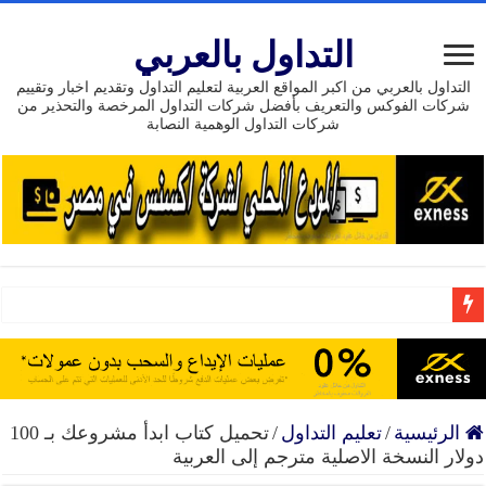
التداول بالعربي
التداول بالعربي من اكبر المواقع العربية لتعليم التداول وتقديم اخبار وتقييم
شركات الفوكس والتعريف بأفضل شركات التداول المرخصة والتحذير من
شركات التداول الوهمية النصابة
بونص بدون إيداع 111 دولار من شركة HEADWAY
إنضم إلى افضل شركة تداول موثوق حسابات إسلامية تراخي
15 عام من النجاح تداول مع exness وسيط مرخص وموثوق
الرئيسية
/
تعليم التداول
/
تحميل كتاب ابدأ مشروعك بـ 100
دولار النسخة الاصلية مترجم إلى العربية