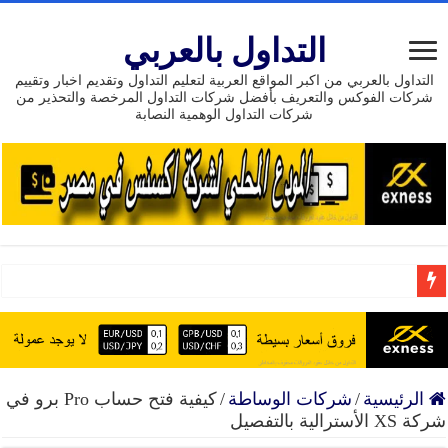
التداول بالعربي
التداول بالعربي من اكبر المواقع العربية لتعليم التداول وتقديم اخبار وتقييم
شركات الفوكس والتعريف بأفضل شركات التداول المرخصة والتحذير من
شركات التداول الوهمية النصابة
بونص بدون إيداع 111 دولار من شركة HEADWAY
إنضم إلى افضل شركة تداول موثوق حسابات إسلامية تراخي
15 عام من النجاح تداول مع exness وسيط مرخص وموثوق
الرئيسية
/
شركات الوساطة
/
كيفية فتح حساب Pro برو في
شركة XS الأسترالية بالتفصيل