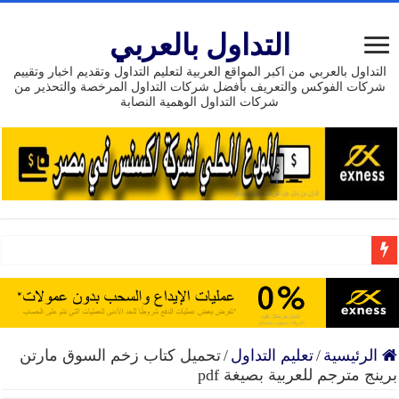
التداول بالعربي
التداول بالعربي من اكبر المواقع العربية لتعليم التداول وتقديم اخبار وتقييم
شركات الفوكس والتعريف بأفضل شركات التداول المرخصة والتحذير من
شركات التداول الوهمية النصابة
بونص بدون إيداع 111 دولار من شركة HEADWAY
إنضم إلى افضل شركة تداول موثوق حسابات إسلامية تراخي
15 عام من النجاح تداول مع exness وسيط مرخص وموثوق
الرئيسية
/
تعليم التداول
/
تحميل كتاب زخم السوق مارتن
برينج مترجم للعربية بصيغة pdf