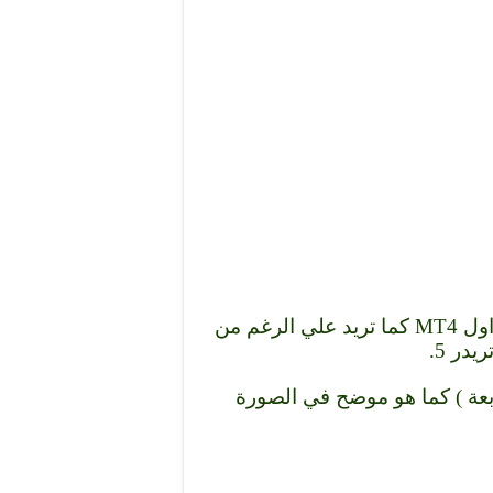
بعد ذلك إختار منصة التداول MT5 أو منصة التداول MT4 كما تريد علي الرغم من
در 5.
 بالنقر على كلمة Continue ( متابعة ) كما هو موضح في الصورة