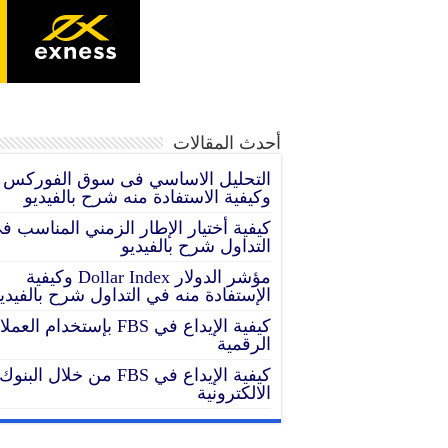
إنضم إلى افضل شركة ت
15 عام من النجاح تداول مع exness وسيط مرخص وموثوق
أحدث المقالات
التحليل الاساسي فى سوق الفوركس
وكيفية الاستفادة منه شرح بالفيديو
كيفية أختيار الإطار الزمني المناسب ف
التداول شرح بالفيديو
مؤشر الدولار Dollar Index وكيفية
الإستفادة منه في التداول شرح بالفيدي
كيفية الإيداع في FBS بإستخدام الع
الرقمية
كيفية الإيداع في FBS من خلال البنوك
الالكترونية