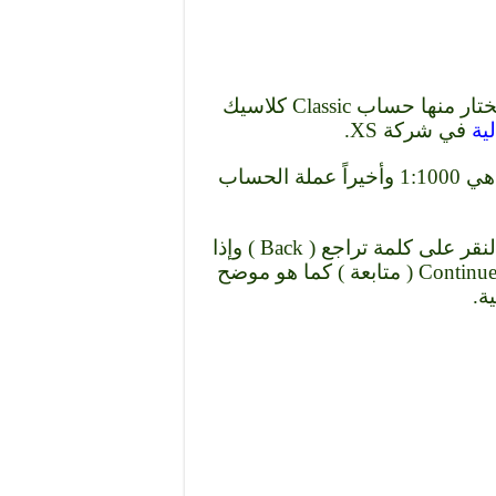
تنتقل بعد ذلك إلى صفحة إعدادات الحساب وتختار منها حساب Classic كلاسيك
لية
في شركة XS.
علماً بأن أقصى رافعة مالية للحساب التجريبي هي 1:1000 وأخيراً عملة الحساب
ولكن إذا كنت ترغب في تعديل الاختيارات قم بالنقر على كلمة تراجع ( Back ) وإذا
كنت راضىً عن اختياراتك قم بالنقر على كلمة Continue ( متابعة ) كما هو موضح
ة.