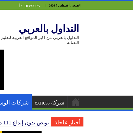
fx presses
الجمعة , أغسطس 7 2026
التداول بالعربي
التداول بالعربي من اكبر المواقع العربية لتع
النصابة
شركة exness
شركات الوس
أخبار عاجلة
بونص بدون إيداع 111 دولار من شركة HEADWAY