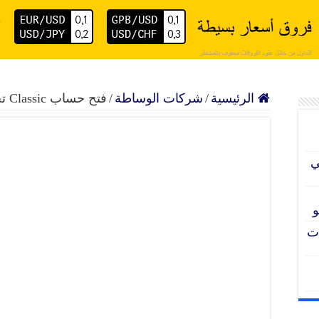
داول موثوق حسابات إسلامية تراخيص عالمية سحب فوري للأ
الرئيسية
/
شركات الوساطة
/
فتح حساب Classic تجريبي في شركة XS الأسترالية
ي
و
ملات