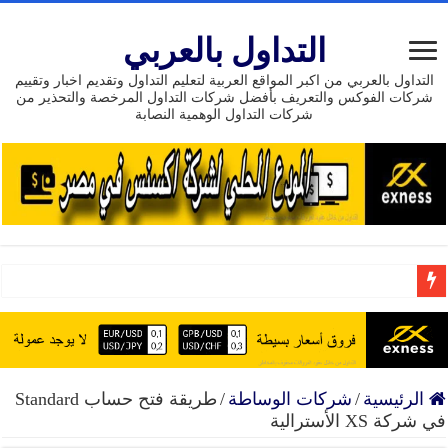
التداول بالعربي
التداول بالعربي من اكبر المواقع العربية لتعليم التداول وتقديم اخبار وتقييم
شركات الفوكس والتعريف بأفضل شركات التداول المرخصة والتحذير من
شركات التداول الوهمية النصابة
بونص بدون إيداع 111 دولار من شركة HEADWAY
إنضم إلى افضل شركة تداول موثوق حسابات إسلامية تراخي
15 عام من النجاح تداول مع exness وسيط مرخص وموثوق
الرئيسية
/
شركات الوساطة
/
طريقة فتح حساب Standard
في شركة XS الأسترالية