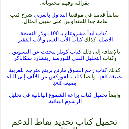
بقرائته وفهم محتوياته.
سابقاً قدمنا في موقعنا
التداول بالعربي
شرح كتب
هامة جدا للمتداولين على سبيل المثال.
كتاب ابدأ مشروعك بـ 100 دولار النسخة
الاصلية
كذلك
كتاب الأب الغني والأب الفقير
.
بالإضافة إلى ذلك
كتاب كوتلر يتحدث عن التسويق
،
وكتاب
التحليل الفني للبورصة ريتشارد سكاباكر
.
كذلك
كتاب زخم السوق مارتن برينج مترجم للعربية
بصيغة pdf
، وايضا
كتاب الفوركس من الألف إلى الياء
بصيغة pdf
.
وايضاً
تحميل كتاب براعة الشموع اليابانية في تحليل
الرسوم البيانية
.
تحميل كتاب تحديد نقاط الدعم