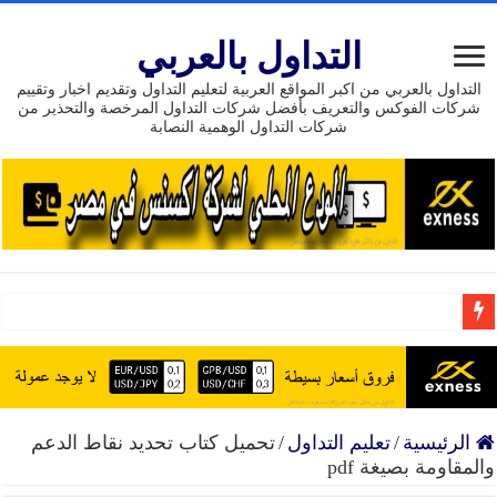
التداول بالعربي
التداول بالعربي من اكبر المواقع العربية لتعليم التداول وتقديم اخبار وتقييم
شركات الفوكس والتعريف بأفضل شركات التداول المرخصة والتحذير من
شركات التداول الوهمية النصابة
بونص بدون إيداع 111 دولار من شركة HEADWAY
إنضم إلى افضل شركة تداول موثوق حسابات إسلامية تراخي
15 عام من النجاح تداول مع exness وسيط مرخص وموثوق
الرئيسية
/
تعليم التداول
/
تحميل كتاب تحديد نقاط الدعم
والمقاومة بصيغة pdf